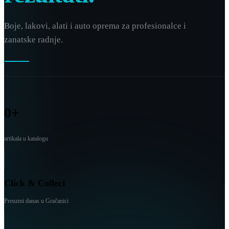
Boje, lakovi, alati i auto oprema za profesionalce i
zanatske radnje.
0
+
artikala u katalogu
Click & Collect
Preuzmi danas u Gračanici