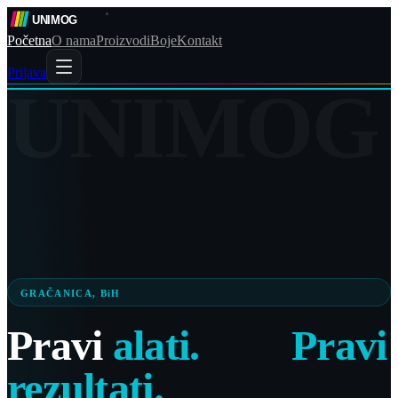
Početna
O nama
Proizvodi
Boje
Kontakt
Prijava
UNIMOG
GRAČANICA, BiH
Pravi
alati.
Pravi
rezultati.