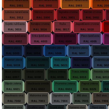
RAL 2001
RAL 2002
RAL 2003
RAL 20
Lososa narančasta
Vatreno crvena
Signalno crvena
Karmin crvena
R
RAL 2012
RAL 3000
RAL 3001
RAL 3002
Svjetlo ružičasta
Koraljno crvena
Ruža
Jagodičasto crvena
Pr
RAL 3015
RAL 3016
RAL 3017
RAL 3018
Crveno ljubičasta
Erika ljubičasta
Bordo ljubičasta
Plavo ljubičasta
Pr
RAL 4002
RAL 4003
RAL 4004
RAL 4005
Safirno plava
Crno plava
Signalno plava
Briljantno plava
Sivo plava
RAL 5003
RAL 5004
RAL 5005
RAL 5007
RAL 5008
Kapetan plava
Oceanska plava
Voda plava
Noćno plava
Daljinska p
RAL 5019
RAL 5020
RAL 5021
RAL 5022
RAL 502
Boce zelena
Smeđe zelena
Jelova zelena
Trava zelena
Reseda zele
RAL 6007
RAL 6008
RAL 6009
RAL 6010
RAL 601
Blijedo zelena
Maslinasta smeđa
Prometno zelena
Paprat zelena
Opa
RAL 6021
RAL 6022
RAL 6024
RAL 6025
RA
Maslinasto siva
Mahovina siva
Signalno siva
Miš siva
Bež siva
RAL 7002
RAL 7003
RAL 7004
RAL 7005
RAL 7006
Betonsko siva
Grafitno siva
Granit siva
Kameno siva
Plavo siva