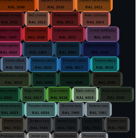
RAL 2009
RAL 2010
RAL 2011
Smeđe crvena
Bež crvena
Rajčica crvena
Antik ružičasta
RAL 3011
RAL 3012
RAL 3013
RAL 3014
alina crvena
Čista crvena
Orijentalno crvena
Crveno ljubičasta
RAL 3027
RAL 3028
RAL 3031
RAL 4001
Telemagenta
Ljubičasto plava
Zeleno plava
Ultramarinska plava
RAL 4010
RAL 5000
RAL 5001
RAL 5002
Golubo plava
Nebesko plava
Prometno plava
Tirkizno plava
RAL 5014
RAL 5015
RAL 5017
RAL 5018
Maslinasto zelena
Plavo zelena
Mahovina zelena
Sivo maslinasta
RAL 6003
RAL 6004
RAL 6005
RAL 6006
tno zelena
Maja zelena
Žuto zelena
Bijelo zelena
Krom oksid zelena
L 6016
RAL 6017
RAL 6018
RAL 6019
RAL 6020
Menta tirkizna
Pastelno tirkizna
Skvorna siva
Srebrno siva
RAL 6033
RAL 6034
RAL 7000
RAL 7001
Smeđe siva
Škriljevo siva
Antracit siva
Crno siva
Umbra siva
RAL 7013
RAL 7015
RAL 7016
RAL 7021
RAL 7022
Prašnjavo siva
Achát siva
Kvarcno siva
Prozorno siva