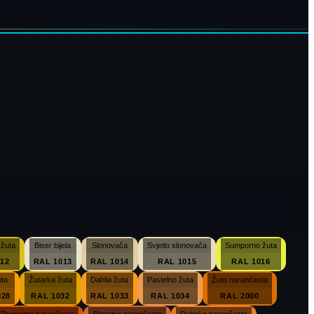
žuta
Biser bijela
Slonovača
Svjetlo slonovača
Sumporno žuta
12
RAL 1013
RAL 1014
RAL 1015
RAL 1016
uta
Žutarka žuta
Dahlia žuta
Pastelno žuta
Žuto narančasta
028
RAL 1032
RAL 1033
RAL 1034
RAL 2000
Prometno narančasta
Signalno narančasta
Duboko narančasta