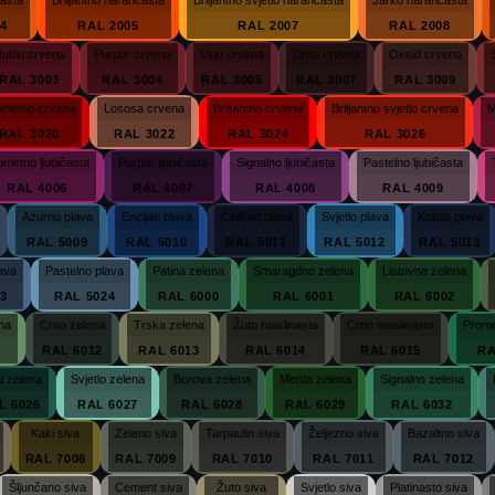
04
RAL 2005
RAL 2007
RAL 2008
ubin crvena
Purpur crvena
Vino crvena
Crno crvena
Oksid crvena
RAL 3003
RAL 3004
RAL 3005
RAL 3007
RAL 3009
ometno crvena
Lososa crvena
Briljantno crvena
Briljantno svjetlo crvena
M
RAL 3020
RAL 3022
RAL 3024
RAL 3026
ometno ljubičasta
Purpur ljubičasta
Signalno ljubičasta
Pastelno ljubičasta
RAL 4006
RAL 4007
RAL 4008
RAL 4009
Azurno plava
Encijan plava
Čelično plava
Svjetlo plava
Kobalt plava
RAL 5009
RAL 5010
RAL 5011
RAL 5012
RAL 5013
lava
Pastelno plava
Patina zelena
Smaragdno zelena
Listovna zelena
3
RAL 5024
RAL 6000
RAL 6001
RAL 6002
na
Crno zelena
Trska zelena
Žuto maslinasta
Crno maslinasta
Prome
1
RAL 6012
RAL 6013
RAL 6014
RAL 6015
RA
l zelena
Svjetlo zelena
Borova zelena
Menta zelena
Signalno zelena
L 6026
RAL 6027
RAL 6028
RAL 6029
RAL 6032
Kaki siva
Zeleno siva
Tarpaulin siva
Željezno siva
Bazaltno siva
RAL 7008
RAL 7009
RAL 7010
RAL 7011
RAL 7012
Šljunčano siva
Cement siva
Žuto siva
Svjetlo siva
Platinasto siva