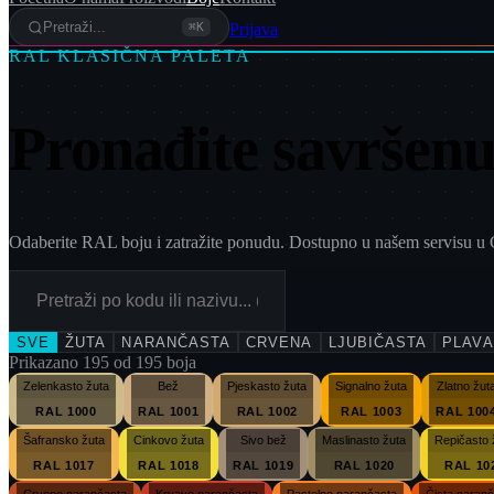
Pretraži...
Prijava
⌘K
RAL KLASIČNA PALETA
Pronađite savršenu
Odaberite RAL boju i zatražite ponudu. Dostupno u našem servisu u 
SVE
ŽUTA
NARANČASTA
CRVENA
LJUBIČASTA
PLAVA
Prikazano
195
od
195
boja
Zelenkasto žuta
Bež
Pjeskasto žuta
Signalno žuta
Zlatno žut
RAL 1000
RAL 1001
RAL 1002
RAL 1003
RAL 100
Šafransko žuta
Cinkovo žuta
Sivo bež
Maslinasto žuta
Repičasto 
RAL 1017
RAL 1018
RAL 1019
RAL 1020
RAL 10
Crveno narančasta
Krvavo narančasta
Pastelno narančasta
Čista naran