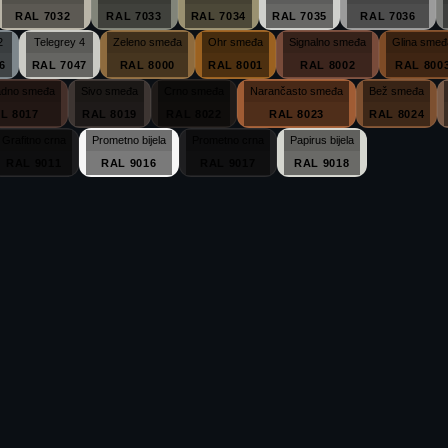
RAL 7032
RAL 7033
RAL 7034
RAL 7035
RAL 7036
2
Telegrey 4
Zeleno smeđa
Ohr smeđa
Signalno smeđa
Glina smeđ
6
RAL 7047
RAL 8000
RAL 8001
RAL 8002
RAL 800
adno smeđa
Sivo smeđa
Crno smeđa
Narančasto smeđa
Bež smeđa
L 8017
RAL 8019
RAL 8022
RAL 8023
RAL 8024
Grafitno crna
Prometno bijela
Prometno crna
Papirus bijela
RAL 9011
RAL 9016
RAL 9017
RAL 9018