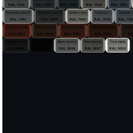
RAL 7023
RAL 7024
RAL 7026
RAL 7030
RAL 7031
Prometno siva A
Prometno siva B
Svileno siva
Telegrey 1
Telegrey 
RAL 7042
RAL 7043
RAL 7044
RAL 7045
RAL 704
Crveno smeđa
Sepija smeđa
Kesten smeđa
Mahagoni smeđa
Čokol
RAL 8012
RAL 8014
RAL 8015
RAL 8016
RA
Signalno crna
Jet crna
Bijelo aluminij
Sivo aluminij
Čista bijela
RAL 9004
RAL 9005
RAL 9006
RAL 9007
RAL 9010