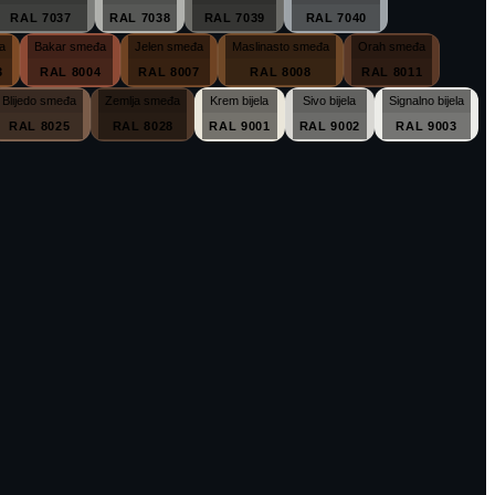
RAL 7037
RAL 7038
RAL 7039
RAL 7040
a
Bakar smeđa
Jelen smeđa
Maslinasto smeđa
Orah smeđa
3
RAL 8004
RAL 8007
RAL 8008
RAL 8011
Blijedo smeđa
Zemlja smeđa
Krem bijela
Sivo bijela
Signalno bijela
RAL 8025
RAL 8028
RAL 9001
RAL 9002
RAL 9003