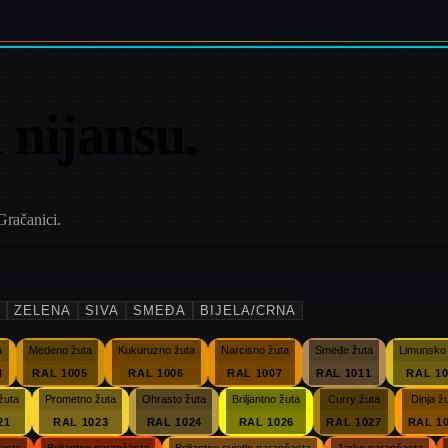
 nijansu.
Gračanici.
ZELENA
SIVA
SMEĐA
BIJELA/CRNA
a
Medeno žuta
Kukuruzno žuta
Narcisno žuta
Smeđe žuta
Limunsko 
4
RAL 1005
RAL 1006
RAL 1007
RAL 1011
RAL 10
žuta
Prometno žuta
Ohrasto žuta
Briljantno žuta
Curry žuta
Dinja ž
21
RAL 1023
RAL 1024
RAL 1026
RAL 1027
RAL 1
časta
Briljantno narančasta
Briljantno svjetlo narančasta
Jarko narančasta